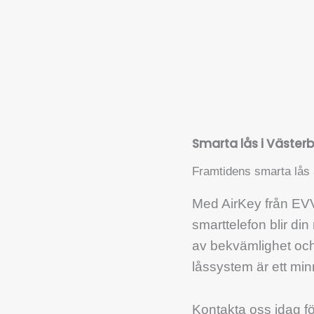
Smarta lås i Väster
Framtidens smarta lås 
Med AirKey från EVV
smarttelefon blir din
av bekvämlighet och
låssystem är ett minn
Kontakta oss idag f