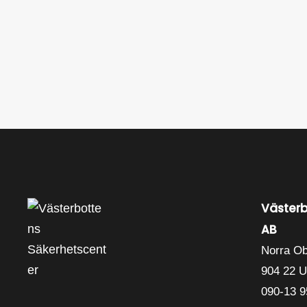
Västerb
AB
Norra O
904 22 
090-13 9