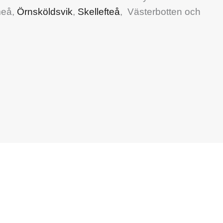
Umeå,
Örnsköldsvik
,
Skellefteå
, Västerbotten och