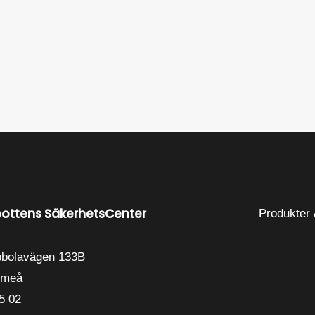
ottens SäkerhetsCenter
Produkter 
bbolavägen 133B
Umeå
5 02