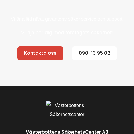
Vi är alltid nära, garanterar säker service och support.
Vi hjälper dig med företagets säkerhet!
Kontakta oss
090-13 95 02
Västerbottens SäkerhetsCenter AB